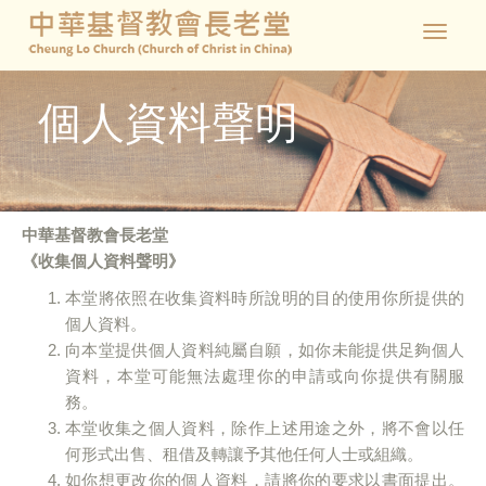
Toggle
navigat
個人資料聲明
中華基督教會長老堂
《收集個人資料聲明》
本堂將依照在收集資料時所說明的目的使用你所提供的
個人資料。
向本堂提供個人資料純屬自願，如你未能提供足夠個人
資料，本堂可能無法處理你的申請或向你提供有關服
務。
本堂收集之個人資料，除作上述用途之外，將不會以任
何形式出售、租借及轉讓予其他任何人士或組織。
如你想更改你的個人資料，請將你的要求以書面提出。