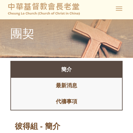
Toggle
navigat
團契
簡介
最新消息
代禱事項
彼得組 - 簡介