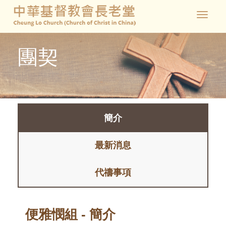
Toggle
navigat
團契
簡介
最新消息
代禱事項
便雅憫組 - 簡介