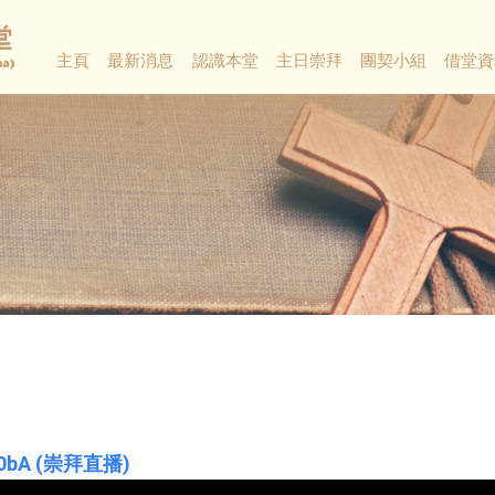
主頁
最新消息
認識本堂
主日崇拜
團契小組
借堂資
k0bA
(崇拜直播)