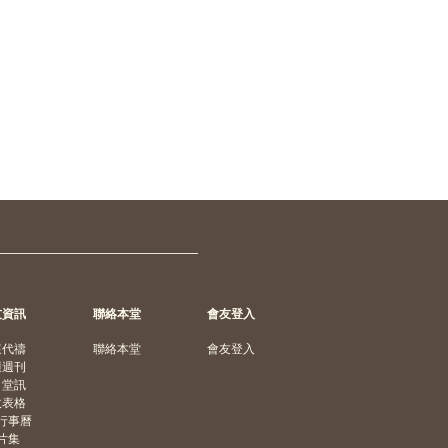
友資訊
聯絡本堂
會友登入
懷代禱
聯絡本堂
會友登入
週週刊
月堂訊
政表格
行事曆
片集