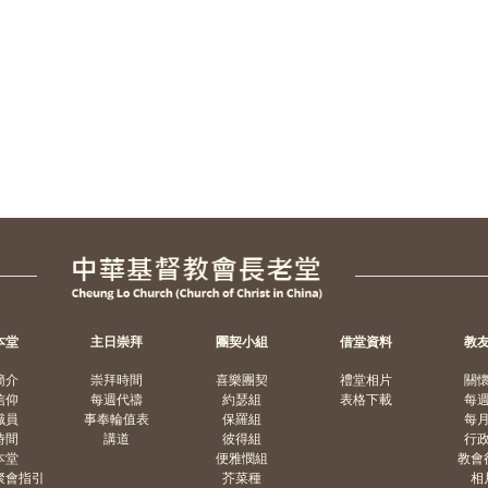
本堂
主日崇拜
團契小組
借堂資料
教
簡介
崇拜時間
喜樂團契
禮堂相片
關
信仰
每週代禱
約瑟組
表格下載
每
職員
事奉輪值表
保羅組
每
時間
講道
彼得組
行
本堂
便雅憫組
教會
聚會指引
芥菜種
相